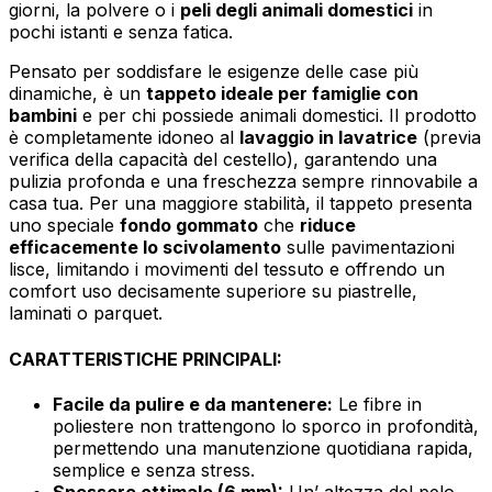
giorni, la polvere o i
peli degli animali domestici
in
pochi istanti e senza fatica.
Pensato per soddisfare le esigenze delle case più
dinamiche, è un
tappeto ideale per famiglie con
bambini
e per chi possiede animali domestici. Il prodotto
è completamente idoneo al
lavaggio in lavatrice
(previa
verifica della capacità del cestello), garantendo una
pulizia profonda e una freschezza sempre rinnovabile a
casa tua. Per una maggiore stabilità, il tappeto presenta
uno speciale
fondo gommato
che
riduce
efficacemente lo scivolamento
sulle pavimentazioni
lisce, limitando i movimenti del tessuto e offrendo un
comfort uso decisamente superiore su piastrelle,
laminati o parquet.
CARATTERISTICHE PRINCIPALI:
Facile da pulire e da mantenere:
Le fibre in
poliestere non trattengono lo sporco in profondità,
permettendo una manutenzione quotidiana rapida,
semplice e senza stress.
Spessore ottimale (6 mm):
Un’ altezza del pelo