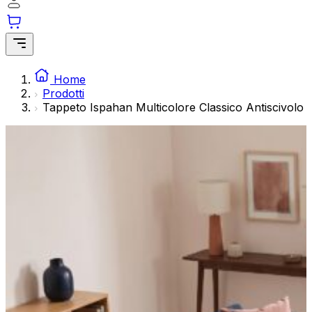
informazioni in modo anonimo.
Marketing
I cookie di marketing vengono utilizzati per tracciare gli utenti attraverso 
pertinenti e interessanti per i singoli utenti e quindi più preziosi per gli edit
Home
Ordini
Prodotti
Il carrello è vuoto
Indirizzi
Tappeto Ispahan Multicolore Classico Antiscivolo
Non classificati
Dettagli del conto
Subtotale
Password persa
0,00
€
Totale con spedizione
Rifiuta
0,00
€
Mostra il carrello
Cassa
Salva le mie p
Accetta t