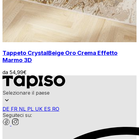
Tappeto Crystal
Beige Oro Crema Effetto
Marmo 3D
da
54,99
€
Selezionare il paese
DE
FR
NL
PL
UK
ES
RO
Seguiteci su: