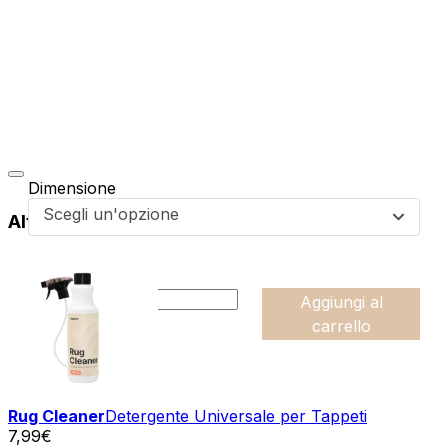
Dimensione
Scegli un'opzione
Altri prodotti di questa collezione
da
34,99
€
:product_name quantity
-
Aggiungi al
+
carrello
Rug Cleaner
Detergente Universale per Tappeti
7,99
€