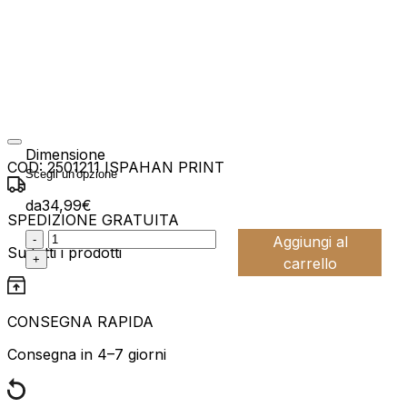
Dimensione
COD:
2501211 ISPAHAN PRINT
da
34,99
€
SPEDIZIONE GRATUITA
:product_name quantity
-
Aggiungi al
Su tutti i prodotti
+
carrello
CONSEGNA RAPIDA
Consegna in 4–7 giorni