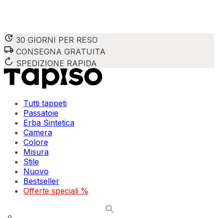
30 GIORNI PER RESO
CONSEGNA GRATUITA
Utilizziamo i cookie per personalizzare contenuti e annunci,
Condividiamo inoltre informazioni su come utilizzi il nostro 
SPEDIZIONE RAPIDA
combinarle con altre informazioni che hai fornito loro o che
Indispensabili
Tutti tappeti
Passatoie
I cookie indispensabili sono cruciali per le funzioni di bas
Erba Sintetica
memorizzano alcun dato personale identificabile.
Camera
Colore
Preferenze
Misura
Stile
I cookie relativi alle preferenze permettono al sito di ric
Nuovo
esempio la tua lingua preferita o la regione in cui ti trovi.
Bestseller
Offerte speciali %
Statistica
I cookie statistici aiutano i proprietari dei siti web a capi