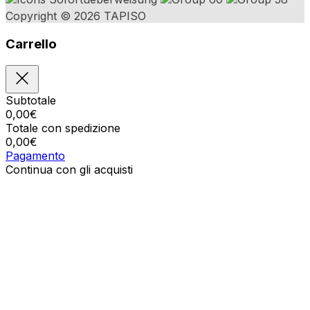
Copyright © 2026 TAPISO
Carrello
Subtotale
0,00
€
Totale con spedizione
0,00
€
Pagamento
Continua con gli acquisti
Ordini
Il carrello è vuoto
Indirizzi
Dettagli del conto
Subtotale
Password persa
0,00
€
Totale con spedizione
0,00
€
Mostra il carrello
Cassa