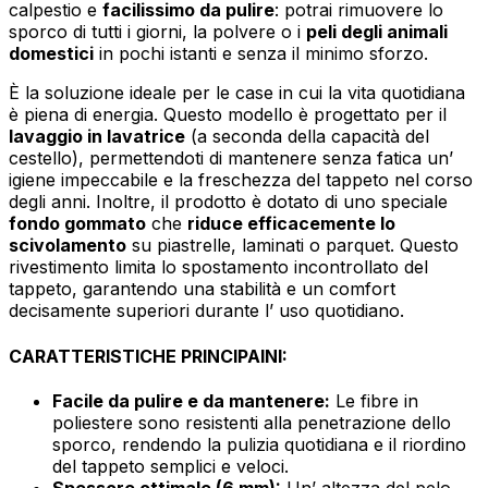
calpestio e
facilissimo da pulire
: potrai rimuovere lo
sporco di tutti i giorni, la polvere o i
peli degli animali
domestici
in pochi istanti e senza il minimo sforzo.
È la soluzione ideale per le case in cui la vita quotidiana
è piena di energia. Questo modello è progettato per il
lavaggio in lavatrice
(a seconda della capacità del
cestello), permettendoti di mantenere senza fatica un’
igiene impeccabile e la freschezza del tappeto nel corso
degli anni. Inoltre, il prodotto è dotato di uno speciale
fondo gommato
che
riduce efficacemente lo
scivolamento
su piastrelle, laminati o parquet. Questo
rivestimento limita lo spostamento incontrollato del
tappeto, garantendo una stabilità e un comfort
decisamente superiori durante l’ uso quotidiano.
CARATTERISTICHE PRINCIPAINI:
Facile da pulire e da mantenere:
Le fibre in
poliestere sono resistenti alla penetrazione dello
sporco, rendendo la pulizia quotidiana e il riordino
del tappeto semplici e veloci.
Spessore ottimale (6 mm):
Un’ altezza del pelo