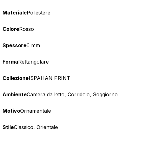
Materiale
Poliestere
Colore
Rosso
Spessore
6 mm
Forma
Rettangolare
Collezione
ISPAHAN PRINT
Ambiente
Camera da letto, Corridoio, Soggiorno
Motivo
Ornamentale
Stile
Classico, Orientale