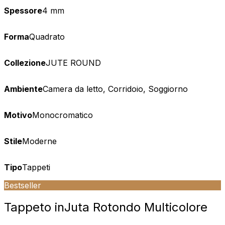
Spessore
4 mm
Forma
Quadrato
Collezione
JUTE ROUND
Ambiente
Camera da letto, Corridoio, Soggiorno
Motivo
Monocromatico
Stile
Moderne
Tipo
Tappeti
Bestseller
Tappeto in
Juta Rotondo Multicolore