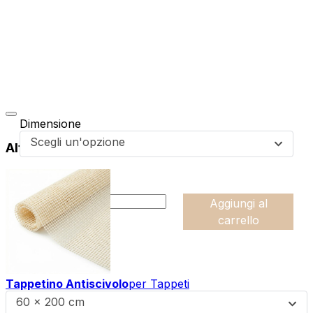
Dimensione
Scegli un'opzione
Altri prodotti di questa collezione
da
39,99
€
:product_name quantity
-
Aggiungi al
+
carrello
Tappetino Antiscivolo
per Tappeti
60 x 200 cm