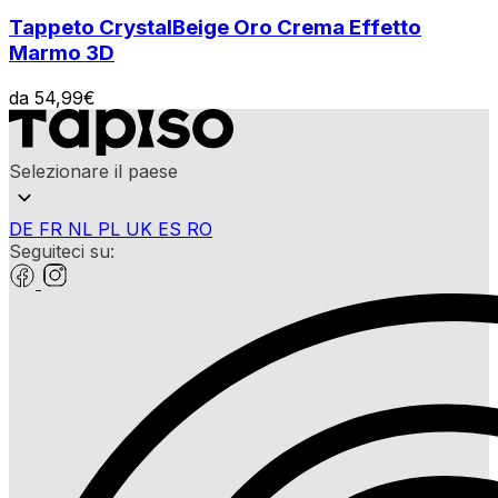
Tappeto Crystal
Beige Oro Crema Effetto
Marmo 3D
da
54,99
€
Selezionare il paese
DE
FR
NL
PL
UK
ES
RO
Seguiteci su: