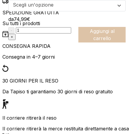
Scegli un'opzione
SPEDIZIONE GRATUITA
da
74,99
€
Su tutti i prodotti
:product_name quantity
-
Aggiungi al
+
carrello
CONSEGNA RAPIDA
Consegna in 4–7 giorni
30 GIORNI PER IL RESO
Da Tapiso ti garantiamo 30 giorni di reso gratuito
Il corriere ritirerà il reso
Il corriere ritirerà la merce restituita direttamente a casa