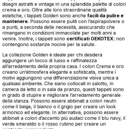
disegni astratti e vintage in una splendida palette di colori
crema e oro. Oltre alle loro straordinarie qualità
estetiche, i tappeti Golden sono anche
facili da pulire e
mantenere
. Possono essere puliti con l’aspirapolvere o
a punti, a seconda delle necessità, assicurando che
rimangano in condizioni immacolate per molti anni a
venire. Inoltre, i tappeti sono
certificati OEKOTEX
: non
contengono sostanze nocive per la salute.
La collezione Golden è ideale per chi desidera
aggiungere un tocco di lusso e raffinatezza
all’arredamento della propria casa. I colori Crema e oro
creano un’atmosfera elegante e sofisticata, mentre i
motivi aggiungono una differenziazione visiva unica a
qualsiasi ambiente. Che siano collocati in salotto, in
camera da letto o in sala da pranzo, questi tappeti sono
in grado di stupire e migliorare l’arredamento generale
della stanza. Possono essere abbinati a colori neutri
come il beige, il bianco o il grigio per creare un look
armonico ed elegante. In alternativa, possono essere
abbinati a colori d’accento più audaci come il blu navy, il
verde smeraldo o il rosso rubino per creare un