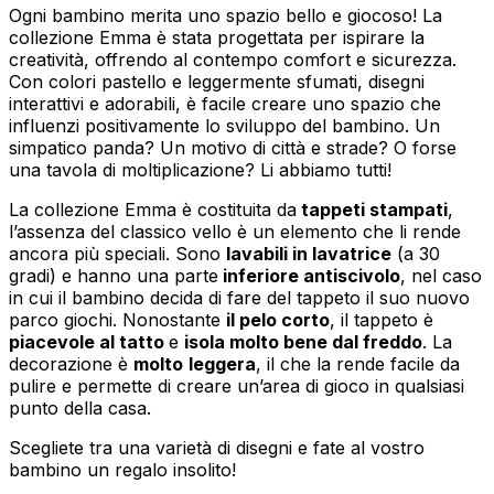
Ogni bambino merita uno spazio bello e giocoso! La
collezione Emma è stata progettata per ispirare la
creatività, offrendo al contempo comfort e sicurezza.
Con colori pastello e leggermente sfumati, disegni
interattivi e adorabili, è facile creare uno spazio che
influenzi positivamente lo sviluppo del bambino. Un
simpatico panda? Un motivo di città e strade? O forse
una tavola di moltiplicazione? Li abbiamo tutti!
La collezione Emma è costituita da
tappeti stampati
,
l’assenza del classico vello è un elemento che li rende
ancora più speciali. Sono
lavabili in lavatrice
(a 30
gradi) e hanno una parte
inferiore antiscivolo
, nel caso
in cui il bambino decida di fare del tappeto il suo nuovo
parco giochi. Nonostante
il pelo corto
, il tappeto è
piacevole al tatto
e
isola molto bene dal freddo
. La
decorazione è
molto
leggera
, il che la rende facile da
pulire e permette di creare un’area di gioco in qualsiasi
punto della casa.
Scegliete tra una varietà di disegni e fate al vostro
bambino un regalo insolito!