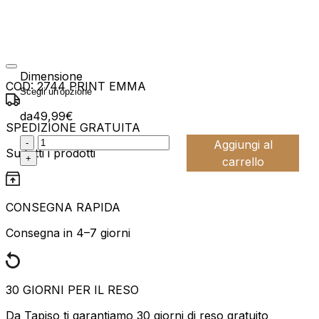
Dimensione
COD:
2744 PRINT EMMA
da
49,99
€
SPEDIZIONE GRATUITA
:product_name quantity
-
Aggiungi al
Su tutti i prodotti
+
carrello
CONSEGNA RAPIDA
Consegna in 4–7 giorni
30 GIORNI PER IL RESO
Da Tapiso ti garantiamo 30 giorni di reso gratuito