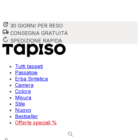
30 GIORNI PER RESO
CONSEGNA GRATUITA
Utilizziamo i cookie per personalizzare contenuti e annunci,
Condividiamo inoltre informazioni su come utilizzi il nostro 
SPEDIZIONE RAPIDA
combinarle con altre informazioni che hai fornito loro o che
Indispensabili
Tutti tappeti
Passatoie
I cookie indispensabili sono cruciali per le funzioni di bas
Erba Sintetica
memorizzano alcun dato personale identificabile.
Camera
Colore
Preferenze
Misura
Stile
I cookie relativi alle preferenze permettono al sito di ric
Nuovo
esempio la tua lingua preferita o la regione in cui ti trovi.
Bestseller
Offerte speciali %
Statistica
I cookie statistici aiutano i proprietari dei siti web a capi