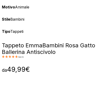
Motivo
Animale
Stile
Bambini
Tipo
Tappeti
Tappeto Emma
Bambini Rosa Gatto
Ballerina Antiscivolo
5.0
(
1
)
49,99
€
da