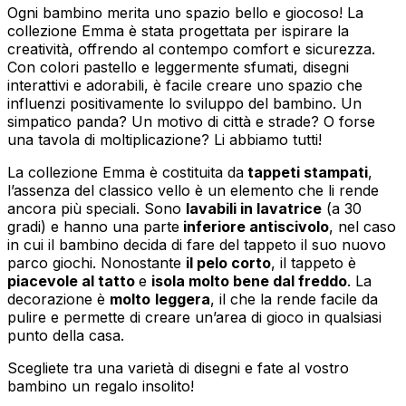
Ogni bambino merita uno spazio bello e giocoso! La
collezione Emma è stata progettata per ispirare la
creatività, offrendo al contempo comfort e sicurezza.
Con colori pastello e leggermente sfumati, disegni
interattivi e adorabili, è facile creare uno spazio che
influenzi positivamente lo sviluppo del bambino. Un
simpatico panda? Un motivo di città e strade? O forse
una tavola di moltiplicazione? Li abbiamo tutti!
La collezione Emma è costituita da
tappeti stampati
,
l’assenza del classico vello è un elemento che li rende
ancora più speciali. Sono
lavabili in lavatrice
(a 30
gradi) e hanno una parte
inferiore antiscivolo
, nel caso
in cui il bambino decida di fare del tappeto il suo nuovo
parco giochi. Nonostante
il pelo corto
, il tappeto è
piacevole al tatto
e
isola molto bene dal freddo
. La
decorazione è
molto
leggera
, il che la rende facile da
pulire e permette di creare un’area di gioco in qualsiasi
punto della casa.
Scegliete tra una varietà di disegni e fate al vostro
bambino un regalo insolito!