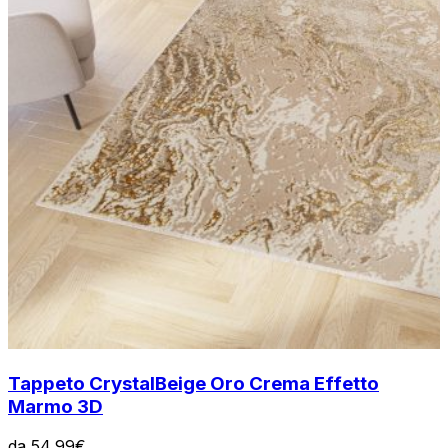
Tappeto Crystal
Beige Oro Crema Effetto
Marmo 3D
da
54,99
€