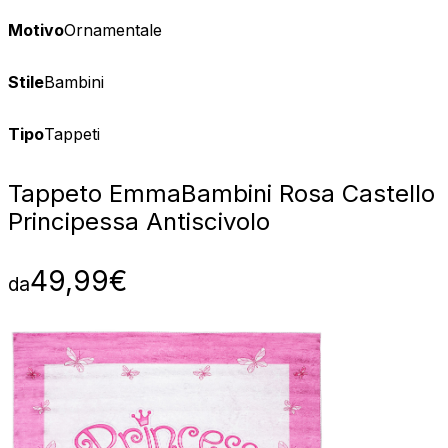
Motivo
Ornamentale
Stile
Bambini
Tipo
Tappeti
Tappeto Emma
Bambini Rosa Castello
Principessa Antiscivolo
49,99
€
da