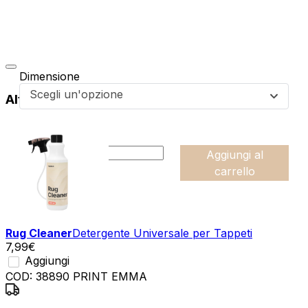
Dimensione
Scegli un'opzione
Altri prodotti di questa collezione
da
49,99
€
:product_name quantity
-
Aggiungi al
+
carrello
Rug Cleaner
Detergente Universale per Tappeti
7,99
€
Aggiungi
COD:
38890 PRINT EMMA