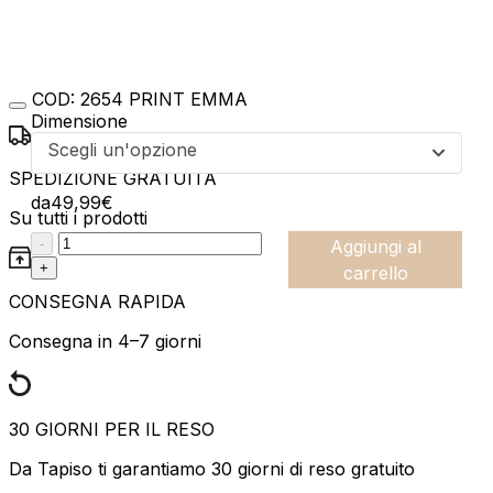
COD:
2654 PRINT EMMA
Dimensione
Scegli un'opzione
SPEDIZIONE GRATUITA
da
49,99
€
Su tutti i prodotti
:product_name quantity
-
Aggiungi al
+
carrello
CONSEGNA RAPIDA
Consegna in 4–7 giorni
30 GIORNI PER IL RESO
Da Tapiso ti garantiamo 30 giorni di reso gratuito