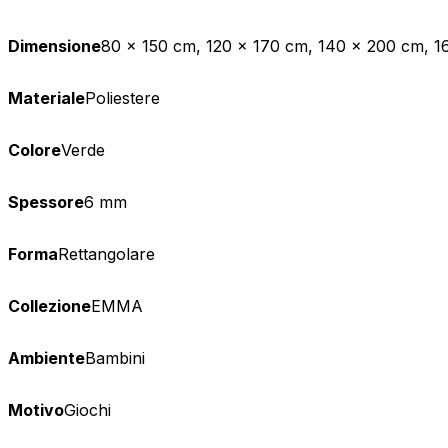
Dimensione
80 x 150 cm, 120 x 170 cm, 140 x 200 cm, 1
Materiale
Poliestere
Colore
Verde
Spessore
6 mm
Forma
Rettangolare
Collezione
EMMA
Utilizziamo i cookie per persona
Condividiamo inoltre informazion
combinarle con altre informazion
Ambiente
Bambini
Indispensabili
Motivo
Giochi
I cookie indispensabili sono cru