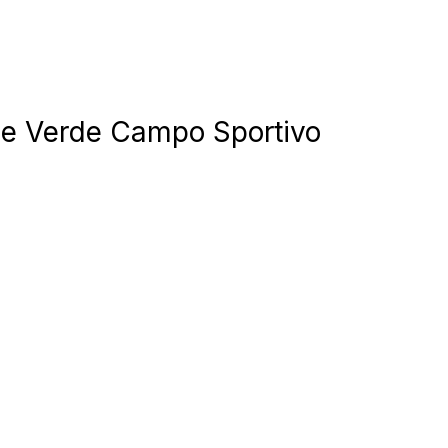
le identificabile.
ze permettono al sito di ricordare informazioni che modificano il modo in cui il 
 la regione in cui ti trovi.
ile Verde Campo Sportivo
oprietari dei siti web a capire come i visitatori interagiscono con i siti raccogli
ilizzati per tracciare gli utenti attraverso i siti web. L'obiettivo è quello di m
e quindi più preziosi per gli editori e gli inserzionisti di terze parti.
Salva le mie preferenze