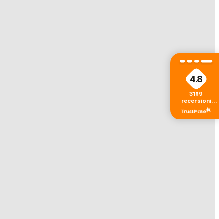
4.8
3169
recensioni
di tutti i tempi