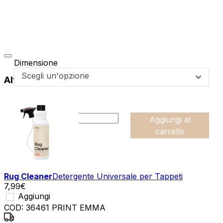
Dimensione
Scegli un'opzione
Altri prodotti di questa collezione
da
49,99
€
:product_name quantity
-
Aggiungi al
+
carrello
Rug Cleaner
Detergente Universale per Tappeti
7,99
€
Aggiungi
COD:
36461 PRINT EMMA