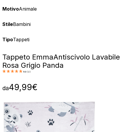
Motivo
Animale
Stile
Bambini
Tipo
Tappeti
Tappeto Emma
Antiscivolo Lavabile
Rosa Grigio Panda
5.0
(
2
)
49,99
€
da