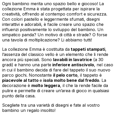
Ogni bambino merita uno spazio bello e giocoso! La
collezione Emma è stata progettata per ispirare la
creatività, offrendo al contempo comfort e sicurezza.
Con colori pastello e leggermente sfumati, disegni
interattivi e adorabili, è facile creare uno spazio che
influenzi positivamente lo sviluppo del bambino. Un
simpatico panda? Un motivo di città e strade? O forse
una tavola di moltiplicazione? Li abbiamo tutti!
La collezione Emma è costituita da
tappeti stampati
,
l’assenza del classico vello è un elemento che li rende
ancora più speciali. Sono
lavabili in lavatrice
(a 30
gradi) e hanno una parte
inferiore antiscivolo
, nel caso
in cui il bambino decida di fare del tappeto il suo nuovo
parco giochi. Nonostante
il pelo corto
, il tappeto è
piacevole al tatto
e
isola molto bene dal freddo
. La
decorazione è
molto
leggera
, il che la rende facile da
pulire e permette di creare un’area di gioco in qualsiasi
punto della casa.
Scegliete tra una varietà di disegni e fate al vostro
bambino un regalo insolito!