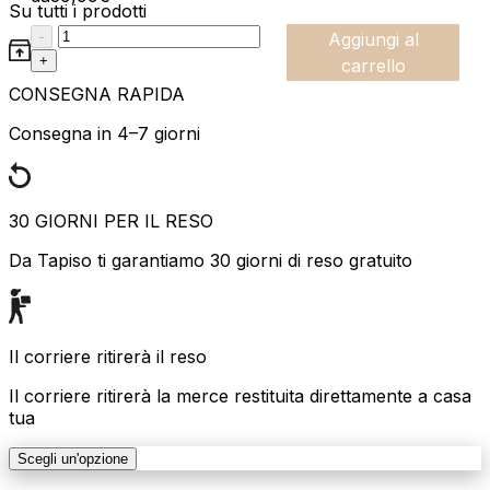
Su tutti i prodotti
:product_name quantity
-
Aggiungi al
+
carrello
CONSEGNA RAPIDA
Consegna in 4–7 giorni
30 GIORNI PER IL RESO
Da Tapiso ti garantiamo 30 giorni di reso gratuito
Il corriere ritirerà il reso
Il corriere ritirerà la merce restituita direttamente a casa
tua
Scegli un'opzione