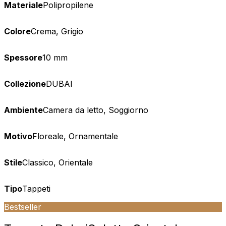
Materiale
Polipropilene
Colore
Crema, Grigio
Spessore
10 mm
Collezione
DUBAI
Ambiente
Camera da letto, Soggiorno
Motivo
Floreale, Ornamentale
Stile
Classico, Orientale
Tipo
Tappeti
Bestseller