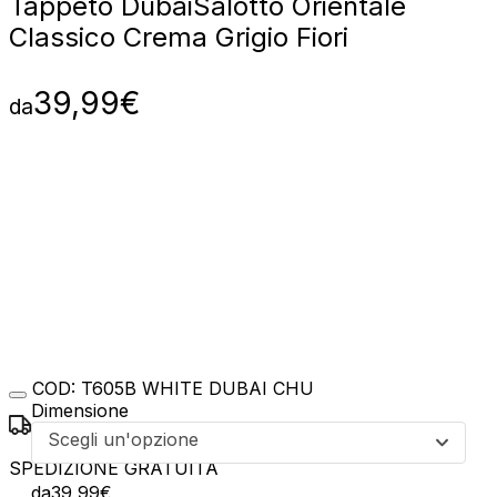
Tappeto Dubai
Salotto Orientale
Classico Crema Grigio Fiori
39,99
€
da
COD:
T605B WHITE DUBAI CHU
Dimensione
Scegli un'opzione
SPEDIZIONE GRATUITA
da
39,99
€