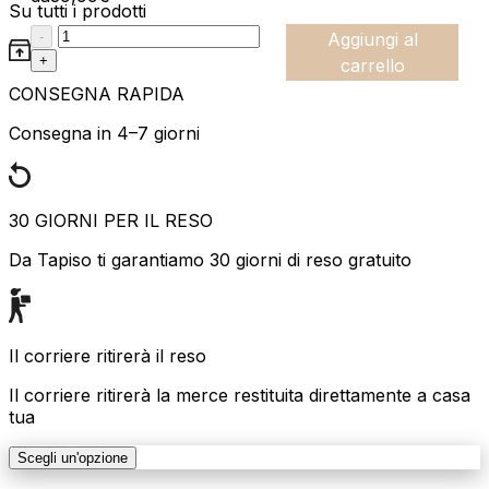
Su tutti i prodotti
:product_name quantity
-
Aggiungi al
+
carrello
CONSEGNA RAPIDA
Consegna in 4–7 giorni
30 GIORNI PER IL RESO
Da Tapiso ti garantiamo 30 giorni di reso gratuito
Il corriere ritirerà il reso
Il corriere ritirerà la merce restituita direttamente a casa
tua
Scegli un'opzione