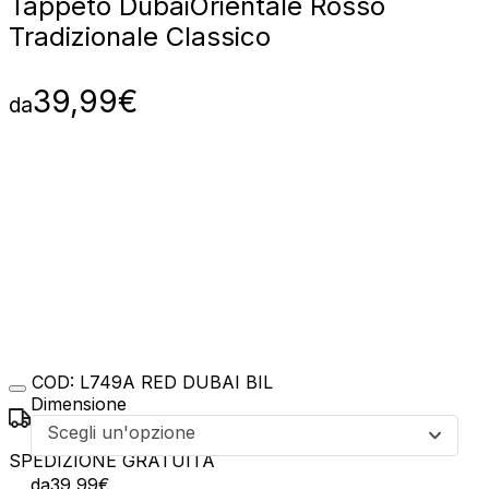
Tappeto Dubai
Orientale Rosso
Tradizionale Classico
39,99
€
da
COD:
L749A RED DUBAI BIL
Dimensione
Scegli un'opzione
SPEDIZIONE GRATUITA
da
39,99
€