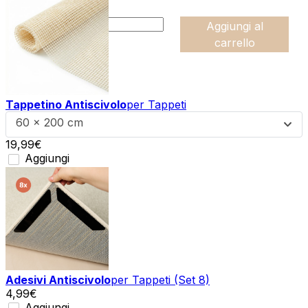
:product_name quantity
-
Aggiungi al
+
carrello
Tappetino Antiscivolo
per Tappeti
60 x 200 cm
19,99
€
Aggiungi
Adesivi Antiscivolo
per Tappeti (Set 8)
4,99
€
Aggiungi