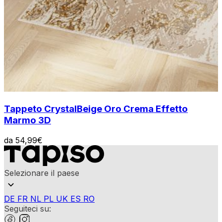
Tappeto Crystal
Beige Oro Crema Effetto
Marmo 3D
da
54,99
€
Selezionare il paese
DE
FR
NL
PL
UK
ES
RO
Seguiteci su: