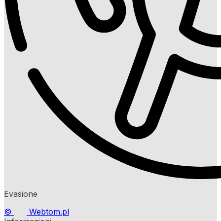
Evasione
©
Webtom.pl