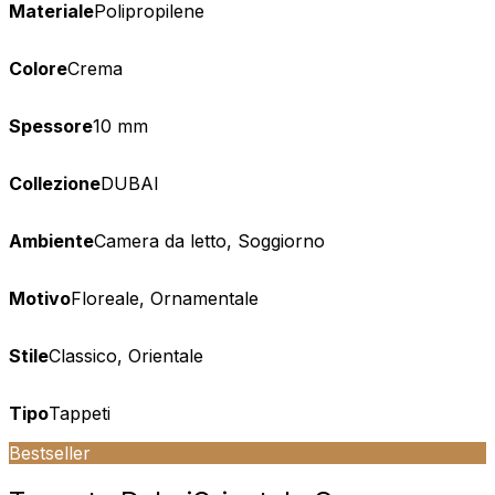
Materiale
Polipropilene
Colore
Crema
Spessore
10 mm
Collezione
DUBAI
Ambiente
Camera da letto, Soggiorno
Motivo
Floreale, Ornamentale
Stile
Classico, Orientale
Tipo
Tappeti
Bestseller