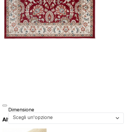
Dimensione
Scegli un'opzione
Altri prodotti di questa collezione
da
39,99
€