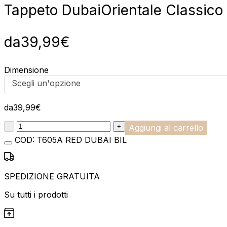
Tappeto Dubai
Orientale Classico 
da
39,99
€
Dimensione
Scegli un'opzione
da
39,99
€
:product_name quantity
-
+
Aggiungi al carrello
COD:
T605A RED DUBAI BIL
SPEDIZIONE GRATUITA
Su tutti i prodotti