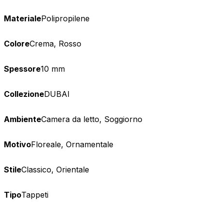
Statistica
Materiale
Polipropilene
I cookie statistici aiutano i pr
modo anonimo.
Colore
Crema, Rosso
Marketing
Spessore
10 mm
I cookie di marketing vengono ut
interessanti per i singoli utenti 
Collezione
DUBAI
Non classificati
Ambiente
Camera da letto, Soggiorno
Motivo
Floreale, Ornamentale
Rifiuta
Stile
Classico, Orientale
Tipo
Tappeti