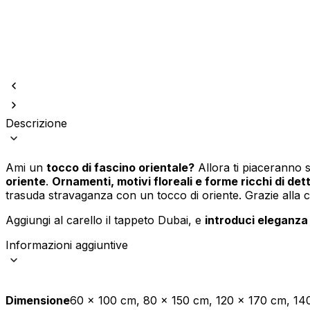
Descrizione
Utilizziamo i cookie per persona
Condividiamo inoltre informazion
combinarle con altre informazion
Ami un
tocco di fascino orientale?
Allora ti piaceranno s
oriente
.
Ornamenti, motivi floreali e forme ricchi di dett
Indispensabili
trasuda stravaganza con un tocco di oriente. Grazie alla c
I cookie indispensabili sono cru
Aggiungi al carello il tappeto Dubai, e
introduci eleganza
memorizzano alcun dato persona
Informazioni aggiuntive
Preferenze
I cookie relativi alle preferen
esempio la tua lingua preferita o
Dimensione
60 x 100 cm, 80 x 150 cm, 120 x 170 cm, 1