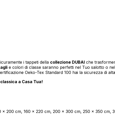
lizzare contenuti e annunci, per fornire funzionalità dei social media e per anal
i su come utilizzi il nostro sito con i nostri partner social, pubblicitari e anali
i che hai fornito loro o che hanno raccolto in base al tuo utilizzo dei loro serv
icuramente i tappeti della
collezione DUBAI
che trasformer
agli
e colori di classe saranno perfetti nel Tuo salotto o ne
ertificazione Oeko-Tex Standard 100 hai la sicurezza di alta
ciali per le funzioni di base del sito e il sito non funzionerà come previsto sen
 classica a Casa Tua!
le identificabile.
ze permettono al sito di ricordare informazioni che modificano il modo in cui il 
 la regione in cui ti trovi.
40 x 200 cm, 160 x 220 cm, 200 x 300 cm, 250 x 350 cm, 