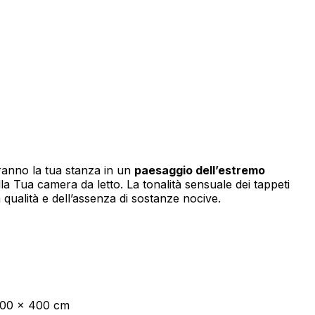
izzare il nostro traffico.
tici, i quali possono
izi.
anno la tua stanza in un
paesaggio dell’estremo
lla Tua camera da letto. La tonalità sensuale dei tappeti
 qualità e dell’assenza di sostanze nocive.
za di essi. Questi cookie non
sito appare o si comporta, ad
300 x 400 cm