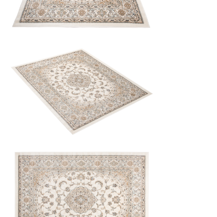
Statistica
I cookie statistici aiutano i pr
modo anonimo.
Marketing
I cookie di marketing vengono ut
interessanti per i singoli utenti 
Non classificati
Rifiuta