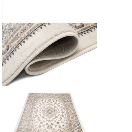
Utilizziamo i cookie per persona
Condividiamo inoltre informazion
combinarle con altre informazion
Indispensabili
I cookie indispensabili sono cru
memorizzano alcun dato persona
Preferenze
I cookie relativi alle preferen
esempio la tua lingua preferita o