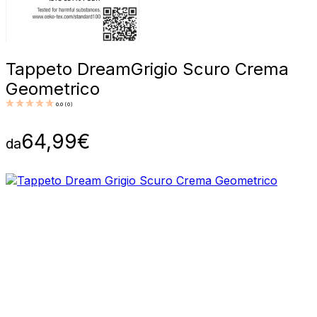
Tappeto Dream
Grigio Scuro Crema
Geometrico
0.0
(
0
)
64,99
€
da