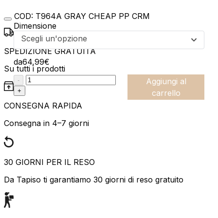
COD:
T964A GRAY CHEAP PP CRM
Dimensione
Scegli un'opzione
SPEDIZIONE GRATUITA
da
64,99
€
Su tutti i prodotti
:product_name quantity
-
Aggiungi al
+
carrello
CONSEGNA RAPIDA
Consegna in 4–7 giorni
30 GIORNI PER IL RESO
Da Tapiso ti garantiamo 30 giorni di reso gratuito