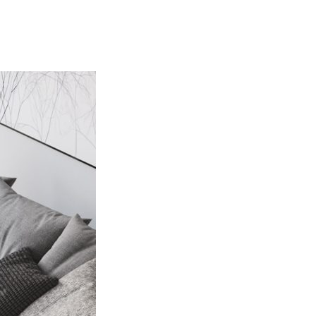
endo e riportando informazioni in
ostrare annunci pertinenti e
Accetta tutto