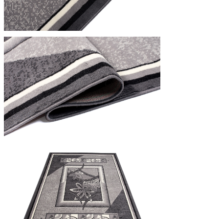
Utilizziamo i cookie per persona
Condividiamo inoltre informazion
combinarle con altre informazion
Indispensabili
I cookie indispensabili sono cru
memorizzano alcun dato persona
Preferenze
I cookie relativi alle preferen
esempio la tua lingua preferita o