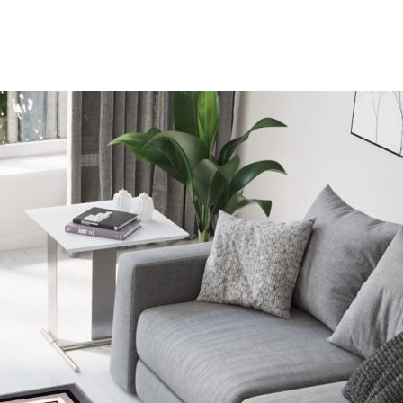
oprietari dei siti web a capire come i visitatori interagiscono con i siti raccogli
ilizzati per tracciare gli utenti attraverso i siti web. L'obiettivo è quello di m
e quindi più preziosi per gli editori e gli inserzionisti di terze parti.
Salva le mie preferenze