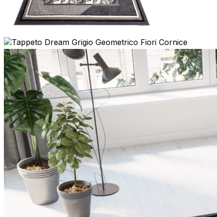
Statistica
I cookie statistici aiutano i pr
modo anonimo.
Marketing
I cookie di marketing vengono ut
interessanti per i singoli utenti 
Non classificati
Rifiuta