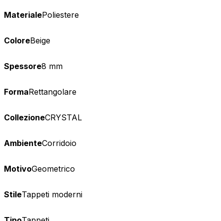
Materiale
Poliestere
Colore
Beige
Spessore
8 mm
Forma
Rettangolare
Collezione
CRYSTAL
Ambiente
Corridoio
Motivo
Geometrico
Stile
Tappeti moderni
Tipo
Tappeti