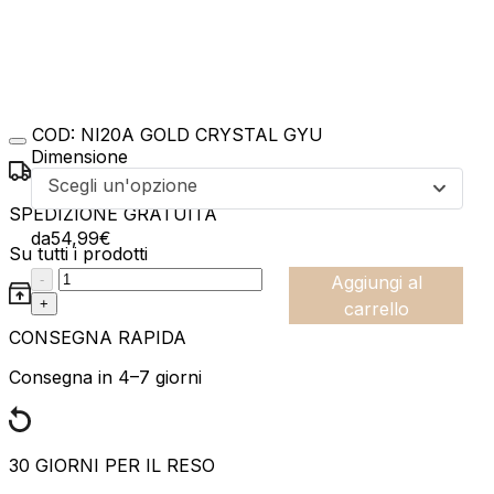
COD:
NI20A GOLD CRYSTAL GYU
Dimensione
Scegli un'opzione
SPEDIZIONE GRATUITA
da
54,99
€
Su tutti i prodotti
:product_name quantity
-
Aggiungi al
+
carrello
CONSEGNA RAPIDA
Consegna in 4–7 giorni
30 GIORNI PER IL RESO