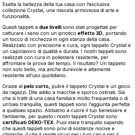
Esalta la bellezza della tua casa con l’esclusiva
collezione Crystal, una miscela armoniosa di arte e
funzionalità.
Questi tappeti a
due livelli
sono stati progettati per
catturare i sensi con un ipnotico
effetto 3D
, portando
un tocco di ricchezza in ogni stanza della casa.
Realizzato con precisione e cura, ogni tappeto Crystal è
un capolavoro di qualità e durata. I nostri tappeti sono
realizzati con cura in poliestere resistente, per
affrontare la prova del tempo. Il risultato? Un tappeto
non solo bello, ma anche durevole e altamente
resistente all’uso quotidiano.
Grazie al
pelo corto,
pulire il tappeto Crystal è un gioco
da ragazzi. Dite addio a macchie e sporco ostinati. Sia
che si tratti di una casa familiare molto frequentata o di
un’oasi tranquilla, questi tappeti sono l’aggiunta perfetta
a qualsiasi spazio. Abbiamo a cuore il tuo benessere e
l’ambiente, per questo i nostri tappeti Crystal sono
certificati OEKO-TEX
. Puoi stare tranquillo sapendo
che questi tappeti sono privi di sostanze nocive e
chimiche, il che li rende sicuri per i tuoi cari e per il