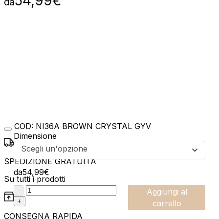
54,99
€
da
COD:
NI36A BROWN CRYSTAL GYV
Dimensione
Scegli un'opzione
SPEDIZIONE GRATUITA
da
54,99
€
Su tutti i prodotti
:product_name quantity
-
Aggiungi al
+
carrello
CONSEGNA RAPIDA