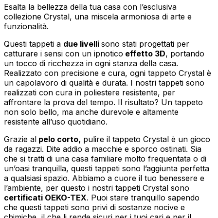
Esalta la bellezza della tua casa con l’esclusiva
collezione Crystal, una miscela armoniosa di arte e
funzionalità.
Questi tappeti a
due livelli
sono stati progettati per
catturare i sensi con un ipnotico
effetto 3D
, portando
un tocco di ricchezza in ogni stanza della casa.
Realizzato con precisione e cura, ogni tappeto Crystal è
un capolavoro di qualità e durata. I nostri tappeti sono
realizzati con cura in poliestere resistente, per
affrontare la prova del tempo. Il risultato? Un tappeto
non solo bello, ma anche durevole e altamente
resistente all’uso quotidiano.
Grazie al
pelo corto,
pulire il tappeto Crystal è un gioco
da ragazzi. Dite addio a macchie e sporco ostinati. Sia
che si tratti di una casa familiare molto frequentata o di
un’oasi tranquilla, questi tappeti sono l’aggiunta perfetta
a qualsiasi spazio. Abbiamo a cuore il tuo benessere e
l’ambiente, per questo i nostri tappeti Crystal sono
certificati OEKO-TEX
. Puoi stare tranquillo sapendo
che questi tappeti sono privi di sostanze nocive e
chimiche, il che li rende sicuri per i tuoi cari e per il