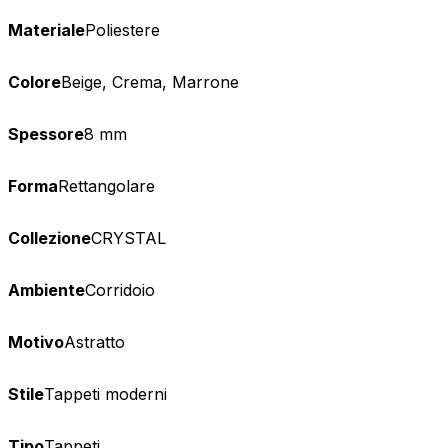
Materiale
Poliestere
Colore
Beige, Crema, Marrone
Spessore
8 mm
Forma
Rettangolare
Collezione
CRYSTAL
Ambiente
Corridoio
Motivo
Astratto
Stile
Tappeti moderni
Tipo
Tappeti