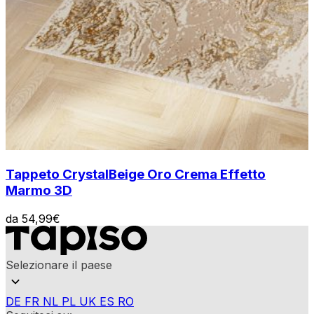
Tappeto Crystal
Beige Oro Crema Effetto
Marmo 3D
da
54,99
€
Selezionare il paese
DE
FR
NL
PL
UK
ES
RO