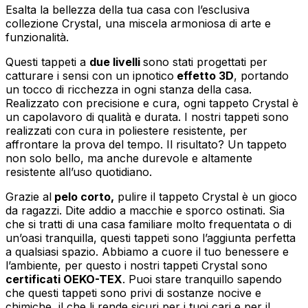
Esalta la bellezza della tua casa con l’esclusiva
collezione Crystal, una miscela armoniosa di arte e
funzionalità.
Questi tappeti a
due livelli
sono stati progettati per
catturare i sensi con un ipnotico
effetto 3D
, portando
un tocco di ricchezza in ogni stanza della casa.
Realizzato con precisione e cura, ogni tappeto Crystal è
un capolavoro di qualità e durata. I nostri tappeti sono
realizzati con cura in poliestere resistente, per
affrontare la prova del tempo. Il risultato? Un tappeto
non solo bello, ma anche durevole e altamente
resistente all’uso quotidiano.
Grazie al
pelo corto,
pulire il tappeto Crystal è un gioco
da ragazzi. Dite addio a macchie e sporco ostinati. Sia
che si tratti di una casa familiare molto frequentata o di
un’oasi tranquilla, questi tappeti sono l’aggiunta perfetta
a qualsiasi spazio. Abbiamo a cuore il tuo benessere e
l’ambiente, per questo i nostri tappeti Crystal sono
certificati OEKO-TEX
. Puoi stare tranquillo sapendo
che questi tappeti sono privi di sostanze nocive e
chimiche, il che li rende sicuri per i tuoi cari e per il