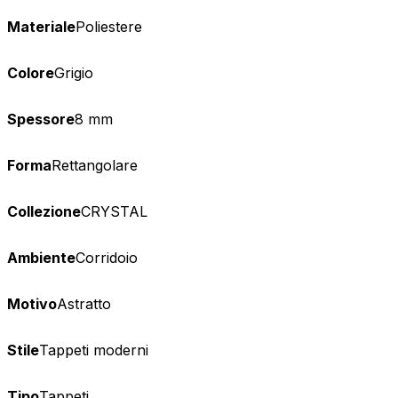
Materiale
Poliestere
Colore
Grigio
Spessore
8 mm
Forma
Rettangolare
Collezione
CRYSTAL
Ambiente
Corridoio
Motivo
Astratto
Stile
Tappeti moderni
Tipo
Tappeti