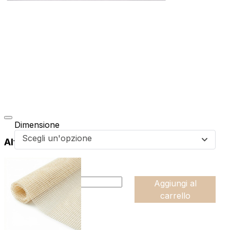
Dimensione
Scegli un'opzione
Altri prodotti di questa collezione
da
54,99
€
:product_name quantity
-
Aggiungi al
+
carrello