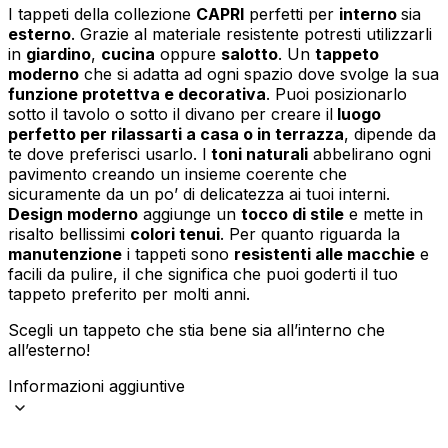
I tappeti della collezione
CAPRI
perfetti per
interno
sia
esterno
. Grazie al materiale resistente potresti utilizzarli
in
giardino
,
cucina
oppure
salotto
. Un
tappeto
moderno
che si adatta ad ogni spazio dove svolge la sua
funzione protettva e decorativa
. Puoi posizionarlo
sotto il tavolo o sotto il divano per creare il
luogo
perfetto per rilassarti a casa o in terrazza
, dipende da
te dove preferisci usarlo. I
toni naturali
abbelirano ogni
pavimento creando un insieme coerente che
sicuramente da un po’ di delicatezza ai tuoi interni.
Design moderno
aggiunge un
tocco di stile
e mette in
risalto bellissimi
colori tenui
. Per quanto riguarda la
manutenzione
i tappeti sono
resistenti alle macchie
e
facili da pulire, il che significa che puoi goderti il tuo
tappeto preferito per molti anni.
Scegli un tappeto che stia bene sia all’interno che
all’esterno!
Informazioni aggiuntive