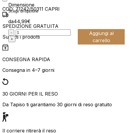
Dimensione
COD:
71242/50311 CAPRI
da
44,99
€
SPEDIZIONE GRATUITA
:product_name quantity
-
Aggiungi al
Su tutti i prodotti
+
carrello
CONSEGNA RAPIDA
Consegna in 4–7 giorni
30 GIORNI PER IL RESO
Da Tapiso ti garantiamo 30 giorni di reso gratuito
Il corriere ritirerà il reso