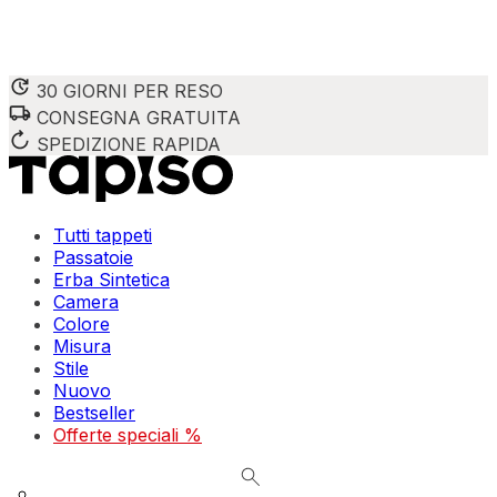
30 GIORNI PER RESO
CONSEGNA GRATUITA
Utilizziamo i cookie per personalizzare contenuti e annunci,
Condividiamo inoltre informazioni su come utilizzi il nostro 
SPEDIZIONE RAPIDA
combinarle con altre informazioni che hai fornito loro o che
Indispensabili
Tutti tappeti
Passatoie
I cookie indispensabili sono cruciali per le funzioni di bas
Erba Sintetica
memorizzano alcun dato personale identificabile.
Camera
Colore
Preferenze
Misura
Stile
I cookie relativi alle preferenze permettono al sito di ric
Nuovo
esempio la tua lingua preferita o la regione in cui ti trovi.
Bestseller
Offerte speciali %
Statistica
I cookie statistici aiutano i proprietari dei siti web a capi