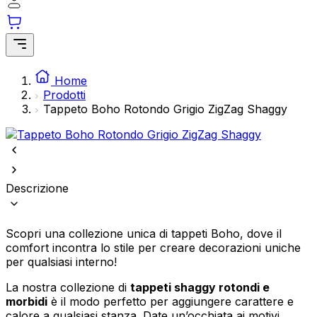
Statistica
I cookie statistici aiutano i proprietari dei siti web a capire come i
visitatori interagiscono con i siti raccogliendo e riportando
Home
informazioni in modo anonimo.
Prodotti
Tappeto Boho Rotondo Grigio ZigZag Shaggy
Marketing
I cookie di marketing vengono utilizzati per tracciare gli utenti
attraverso i siti web. L'obiettivo è quello di mostrare annunci
pertinenti e interessanti per i singoli utenti e quindi più preziosi per gli
editori e gli inserzionisti di terze parti.
Descrizione
Non classificati
Scopri una collezione unica di tappeti Boho, dove il
comfort incontra lo stile per creare decorazioni uniche
per qualsiasi interno!
Rifiuta
La nostra collezione di
tappeti shaggy rotondi e
Salva le mie preferenze
morbidi
è il modo perfetto per aggiungere carattere e
calore a qualsiasi stanza. Date un’occhiata ai motivi