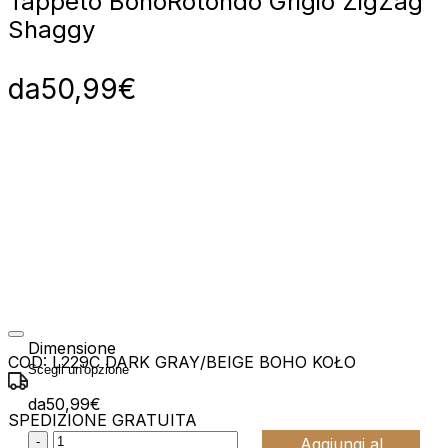
Tappeto Boho
Rotondo Grigio ZigZag
Shaggy
da
50,99
€
Dimensione
COD:
L229C DARK GRAY/BEIGE BOHO KOŁO
da
50,99
€
SPEDIZIONE GRATUITA
:product_name quantity
-
Aggiungi al