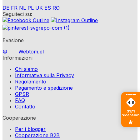
DE
FR
NL
PL
UK
ES
RO
Seguiteci su:
Evasione
©
Webtom.pl
Informazioni
Chi siamo
Informativa sulla Privacy
Regolamento
Pagamento e spedizione
GPSR
FAQ
4.8
Contatto
3171
recension
Cooperazione
Per i blogger
Cooperazione B2B