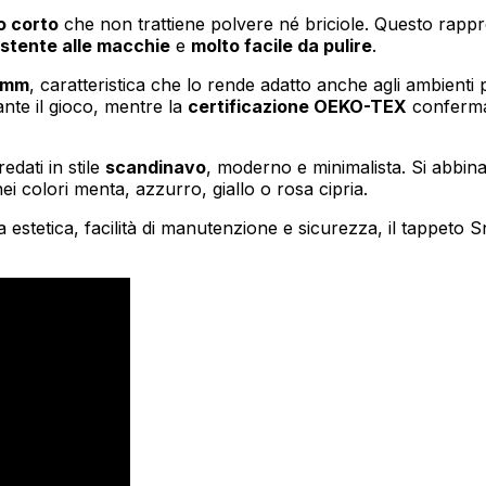
o corto
che non trattiene polvere né briciole. Questo rappr
istente alle macchie
e
molto facile da pulire
.
oprietari dei siti web a capire come i visitatori interagiscono con i siti raccogli
5 mm
, caratteristica che lo rende adatto anche agli ambienti p
te il gioco, mentre la
certificazione OEKO-TEX
conferma 
edati in stile
scandinavo
, moderno e minimalista. Si abbina 
ilizzati per tracciare gli utenti attraverso i siti web. L'obiettivo è quello di m
colori menta, azzurro, giallo o rosa cipria.
e quindi più preziosi per gli editori e gli inserzionisti di terze parti.
 estetica, facilità di manutenzione e sicurezza, il tappeto 
Salva le mie preferenze