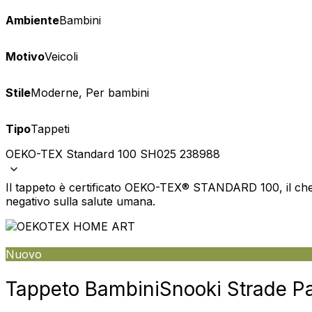
Ambiente
Bambini
Motivo
Veicoli
Stile
Moderne, Per bambini
Tipo
Tappeti
OEKO-TEX Standard 100 SH025 238988
Il tappeto è certificato OEKO-TEX® STANDARD 100, il che 
negativo sulla salute umana.
Nuovo
Tappeto Bambini
Snooki Strade Pa