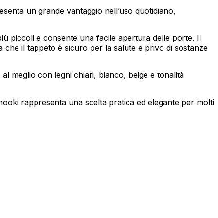
esenta un grande vantaggio nell’uso quotidiano,
endo e riportando informazioni in
iù piccoli e consente una facile apertura delle porte. Il
che il tappeto è sicuro per la salute e privo di sostanze
al meglio con legni chiari, bianco, beige e tonalità
ostrare annunci pertinenti e
Snooki rappresenta una scelta pratica ed elegante per molti
Accetta tutto