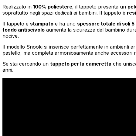
Realizzato in
100% poliestere
, il tappeto presenta un
pel
Statistica
soprattutto negli spazi dedicati ai bambini. Il tappeto è
res
I cookie statistici aiutano i pr
Il tappeto è
stampato
e ha uno
spessore totale di soli 
modo anonimo.
fondo antiscivolo
aumenta la sicurezza del bambino duran
nocive.
Marketing
Il modello Snooki si inserisce perfettamente in ambienti arr
I cookie di marketing vengono ut
pastello, ma completa armoniosamente anche accessori nei 
interessanti per i singoli utenti 
Se stai cercando un
tappeto per la cameretta
che unisca
anni.
Non classificati
Rifiuta