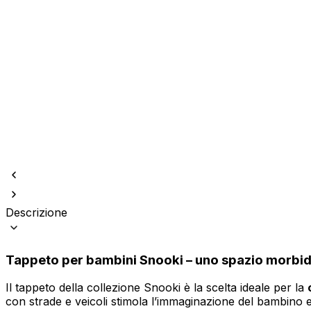
Utilizziamo i cookie per persona
Condividiamo inoltre informazion
combinarle con altre informazion
Indispensabili
Descrizione
I cookie indispensabili sono cru
memorizzano alcun dato persona
Tappeto per bambini Snooki – uno spazio morbid
Preferenze
Il tappeto della collezione Snooki è la scelta ideale per la
I cookie relativi alle preferen
esempio la tua lingua preferita o
con strade e veicoli stimola l’immaginazione del bambino e