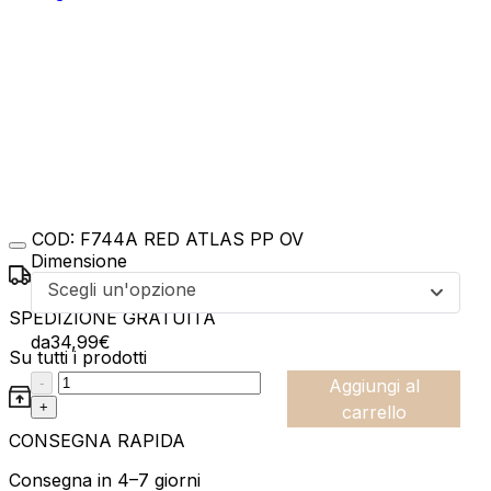
COD:
F744A RED ATLAS PP OV
Dimensione
Scegli un'opzione
SPEDIZIONE GRATUITA
da
34,99
€
Su tutti i prodotti
:product_name quantity
-
Aggiungi al
+
carrello
CONSEGNA RAPIDA
Consegna in 4–7 giorni