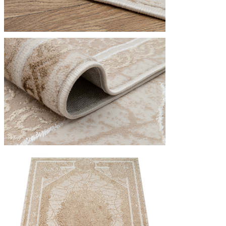
Utilizziamo i cookie per persona
Condividiamo inoltre informazion
combinarle con altre informazion
Indispensabili
I cookie indispensabili sono cru
memorizzano alcun dato persona
Preferenze
I cookie relativi alle preferen
esempio la tua lingua preferita o