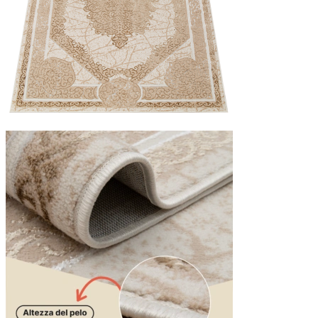
Statistica
I cookie statistici aiutano i pr
modo anonimo.
Marketing
I cookie di marketing vengono ut
interessanti per i singoli utenti 
Non classificati
Rifiuta