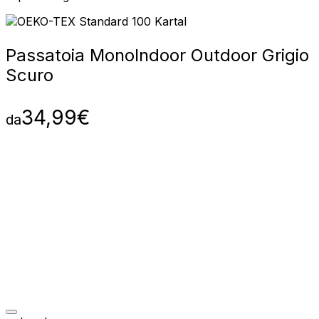
Passatoia Mono
Indoor Outdoor Grigio
Scuro
34,99
€
da