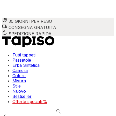
30 GIORNI PER RESO
CONSEGNA GRATUITA
Utilizziamo i cookie per personalizzare contenuti e annunci,
Condividiamo inoltre informazioni su come utilizzi il nostro 
SPEDIZIONE RAPIDA
combinarle con altre informazioni che hai fornito loro o che
Indispensabili
Tutti tappeti
Passatoie
I cookie indispensabili sono cruciali per le funzioni di bas
Erba Sintetica
memorizzano alcun dato personale identificabile.
Camera
Colore
Preferenze
Misura
Stile
I cookie relativi alle preferenze permettono al sito di ric
Nuovo
esempio la tua lingua preferita o la regione in cui ti trovi.
Bestseller
Offerte speciali %
Statistica
I cookie statistici aiutano i proprietari dei siti web a capi