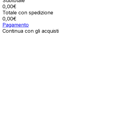
Subtotale
0,00
€
Totale con spedizione
0,00
€
Pagamento
Continua con gli acquisti
Ordini
Il carrello è vuoto
Indirizzi
Dettagli del conto
Subtotale
Password persa
0,00
€
Totale con spedizione
0,00
€
Mostra il carrello
Cassa