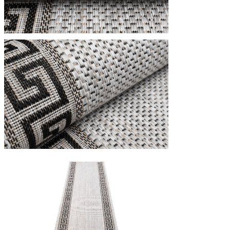
Statistica
I cookie statistici aiutano i pr
modo anonimo.
Marketing
I cookie di marketing vengono ut
interessanti per i singoli utenti 
Non classificati
Rifiuta