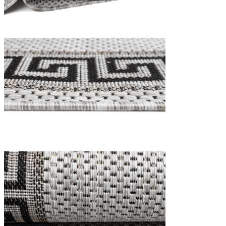
Utilizziamo i cookie per persona
Condividiamo inoltre informazion
combinarle con altre informazion
Indispensabili
I cookie indispensabili sono cru
memorizzano alcun dato persona
Preferenze
I cookie relativi alle preferen
esempio la tua lingua preferita o