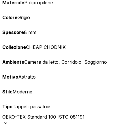
Materiale
Polipropilene
Colore
Grigio
Spessore
8 mm
Collezione
CHEAP CHODNIK
Ambiente
Camera da letto, Corridoio, Soggiorno
Motivo
Astratto
Stile
Moderne
Tipo
Tappeti passatoie
OEKO-TEX Standard 100 ISTO 081191