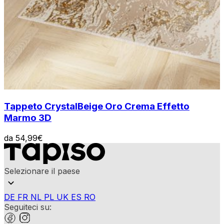
Tappeto Crystal
Beige Oro Crema Effetto
Marmo 3D
da
54,99
€
Selezionare il paese
DE
FR
NL
PL
UK
ES
RO
Seguiteci su: