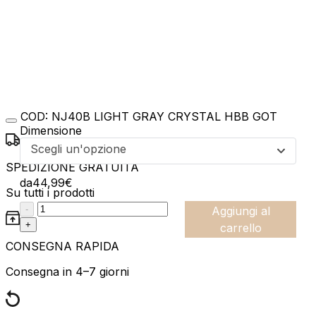
COD:
NJ40B LIGHT GRAY CRYSTAL HBB GOT
Dimensione
Scegli un'opzione
SPEDIZIONE GRATUITA
da
44,99
€
Su tutti i prodotti
:product_name quantity
-
Aggiungi al
+
carrello
CONSEGNA RAPIDA
Consegna in 4–7 giorni