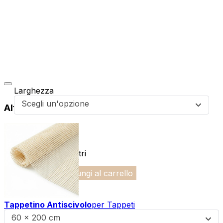
Larghezza
Scegli un'opzione
Altri prodotti di questa collezione
da
33,99
€
Lunghezza in metri
-
+
Aggiungi al carrello
Tappetino Antiscivolo
per Tappeti
60 x 200 cm