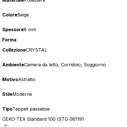
Materiale
Poliestere
Colore
Beige
Spessore
8 mm
Forma
Collezione
CRYSTAL
Ambiente
Camera da letto, Corridoio, Soggiorno
Motivo
Astratto
Stile
Moderne
Tipo
Tappeti passatoie
OEKO-TEX Standard 100 ISTO 081191