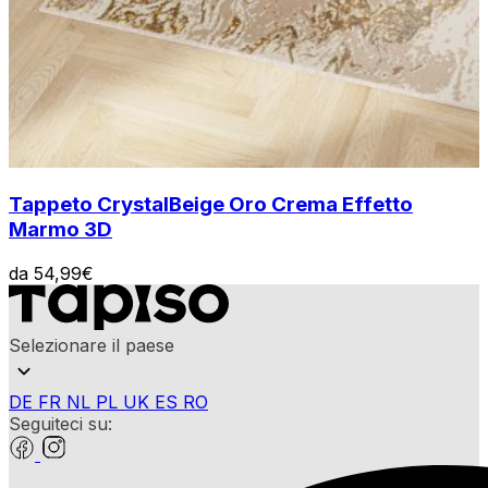
Tappeto Crystal
Beige Oro Crema Effetto
Marmo 3D
da
54,99
€
Selezionare il paese
DE
FR
NL
PL
UK
ES
RO
Seguiteci su: