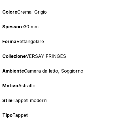
Colore
Crema, Grigio
Spessore
30 mm
Forma
Rettangolare
Collezione
VERSAY FRINGES
Ambiente
Camera da letto, Soggiorno
Motivo
Astratto
Stile
Tappeti moderni
Tipo
Tappeti