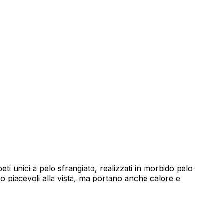
izzare il nostro traffico.
tici, i quali possono
izi.
za di essi. Questi cookie non
ti unici a pelo sfrangiato, realizzati in morbido pelo
no piacevoli alla vista, ma portano anche calore e
sito appare o si comporta, ad