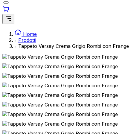
Home
Ordini
Prodotti
Il carrello è vuoto
Indirizzi
Tappeto Versay Crema Grigio Rombi con Frange
Dettagli del conto
Subtotale
Password persa
0,00
€
Totale con spedizione
0,00
€
Mostra il carrello
Cassa