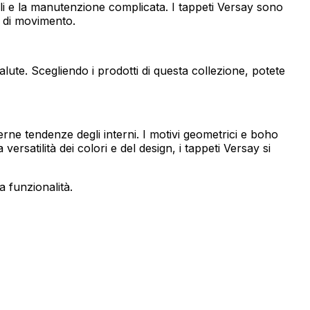
icili e la manutenzione complicata. I tappeti Versay sono
e di movimento.
endo e riportando informazioni in
alute. Scegliendo i prodotti di questa collezione, potete
ostrare annunci pertinenti e
rne tendenze degli interni. I motivi geometrici e boho
rsatilità dei colori e del design, i tappeti Versay si
a funzionalità.
Accetta tutto