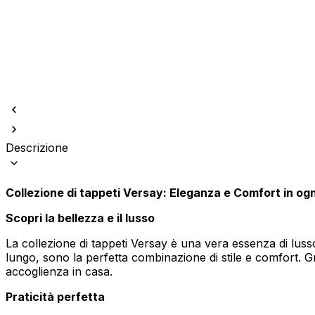
Utilizziamo i cookie per persona
Condividiamo inoltre informazion
Descrizione
combinarle con altre informazion
Collezione di tappeti Versay: Eleganza e Comfort in ogn
Indispensabili
Scopri la bellezza e il lusso
I cookie indispensabili sono cru
memorizzano alcun dato persona
La collezione di tappeti Versay è una vera essenza di lusso
lungo, sono la perfetta combinazione di stile e comfort. Gr
Preferenze
accoglienza in casa.
I cookie relativi alle preferen
Praticità perfetta
esempio la tua lingua preferita o