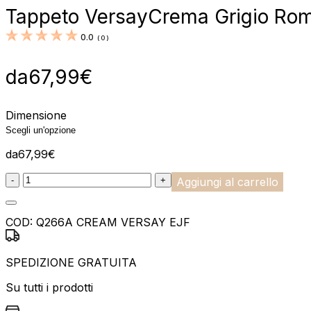
Tappeto Versay
Crema Grigio Rom
0.0
(
0
)
da
67,99
€
Dimensione
da
67,99
€
:product_name quantity
-
+
Aggiungi al carrello
COD:
Q266A CREAM VERSAY EJF
SPEDIZIONE GRATUITA
Su tutti i prodotti