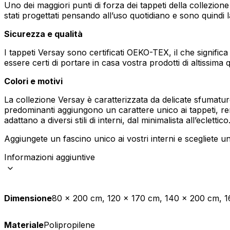
Uno dei maggiori punti di forza dei tappeti della collezione 
stati progettati pensando all’uso quotidiano e sono quindi l
Statistica
Sicurezza e qualità
I cookie statistici aiutano i pr
modo anonimo.
I tappeti Versay sono certificati OEKO-TEX, il che significa
essere certi di portare in casa vostra prodotti di altissima 
Marketing
Colori e motivi
I cookie di marketing vengono ut
interessanti per i singoli utenti 
La collezione Versay è caratterizzata da delicate sfumatur
predominanti aggiungono un carattere unico ai tappeti, rende
adattano a diversi stili di interni, dal minimalista all’eclettico
Non classificati
Aggiungete un fascino unico ai vostri interni e scegliete u
Informazioni aggiuntive
Rifiuta
Dimensione
80 x 200 cm, 120 x 170 cm, 140 x 200 cm, 
Materiale
Polipropilene