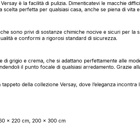
Versay è la facilità di pulizia. Dimenticatevi le macchie diff
a scelta perfetta per qualsiasi casa, anche se piena di vita 
oprietari dei siti web a capire come i visitatori interagiscono con i siti raccogli
 che sono privi di sostanze chimiche nocive e sicuri per la s
qualità e conformi a rigorosi standard di sicurezza.
ilizzati per tracciare gli utenti attraverso i siti web. L'obiettivo è quello di m
e quindi più preziosi per gli editori e gli inserzionisti di terze parti.
e di grigio e crema, che si adattano perfettamente alle mode
ndoli il punto focale di qualsiasi arredamento. Grazie alla ve
.
n tappeto della collezione Versay, dove l’eleganza incontra l
Salva le mie preferenze
160 x 220 cm, 200 x 300 cm