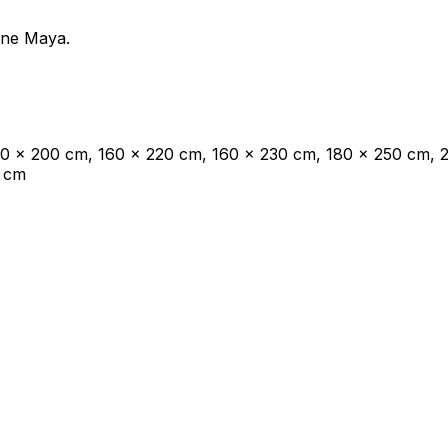
ione Maya.
oprietari dei siti web a capire come i visitatori interagiscono con i siti raccogli
40 x 200 cm, 160 x 220 cm, 160 x 230 cm, 180 x 250 cm,
ilizzati per tracciare gli utenti attraverso i siti web. L'obiettivo è quello di m
0 cm
e quindi più preziosi per gli editori e gli inserzionisti di terze parti.
Salva le mie preferenze