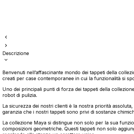
Descrizione
Utilizziamo i cookie per persona
Condividiamo inoltre informazion
combinarle con altre informazion
Benvenuti nell’affascinante mondo dei tappeti della collez
creati per case contemporanee in cui la funzionalità si spo
Indispensabili
Uno dei principali punti di forza dei tappeti della collezio
I cookie indispensabili sono cru
robot di pulizia.
memorizzano alcun dato persona
La sicurezza dei nostri clienti è la nostra priorità assolu
garanzia che i nostri tappeti sono privi di sostanze chimich
Preferenze
La collezione Maya si distingue non solo per la sua funzio
I cookie relativi alle preferen
composizioni geometriche. Questi tappeti non solo aggiun
esempio la tua lingua preferita o