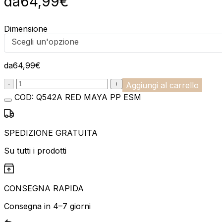
da
64,99
€
Dimensione
Scegli un'opzione
da
64,99
€
:product_name quantity
-
+
Aggiungi al carrello
COD:
Q542A RED MAYA PP ESM
SPEDIZIONE GRATUITA
Su tutti i prodotti
CONSEGNA RAPIDA
Consegna in 4–7 giorni