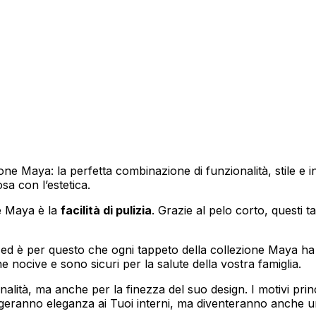
lizzare contenuti e annunci, per fornire funzionalità dei social media e per anal
i su come utilizzi il nostro sito con i nostri partner social, pubblicitari e anali
i che hai fornito loro o che hanno raccolto in base al tuo utilizzo dei loro serv
ione Maya: la perfetta combinazione di funzionalità, stile e
sa con l’estetica.
ne Maya è la
facilità di pulizia
. Grazie al pelo corto, questi 
ciali per le funzioni di base del sito e il sito non funzionerà come previsto sen
le identificabile.
ta, ed è per questo che ogni tappeto della collezione Maya ha
e nocive e sono sicuri per la salute della vostra famiglia.
nalità, ma anche per la finezza del suo design. I motivi pr
ze permettono al sito di ricordare informazioni che modificano il modo in cui il 
geranno eleganza ai Tuoi interni, ma diventeranno anche un
 la regione in cui ti trovi.