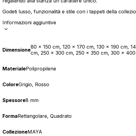
regalando alla stanza un carattere unico.
Statistica
Godeti lusso, funzionalità e stile con i tappeti della collez
I cookie statistici aiutano i pr
Informazioni aggiuntive
modo anonimo.
Marketing
80 x 150 cm, 120 x 170 cm, 130 x 190 cm, 1
Dimensione
I cookie di marketing vengono ut
cm, 250 x 300 cm, 250 x 350 cm, 300 x 40
interessanti per i singoli utenti 
Materiale
Polipropilene
Non classificati
Colore
Grigio, Rosso
Rifiuta
Spessore
8 mm
Forma
Rettangolare, Quadrato
Collezione
MAYA