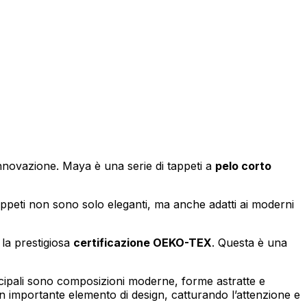
izzare il nostro traffico.
tici, i quali possono
izi.
 innovazione. Maya è una serie di tappeti a
pelo corto
tappeti non sono solo eleganti, ma anche adatti ai moderni
za di essi. Questi cookie non
 la prestigiosa
certificazione OEKO-TEX
. Questa è una
incipali sono composizioni moderne, forme astratte e
sito appare o si comporta, ad
 importante elemento di design, catturando l’attenzione e