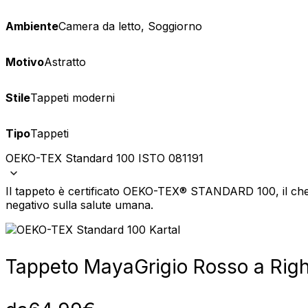
Ambiente
Camera da letto, Soggiorno
Motivo
Astratto
Stile
Tappeti moderni
Tipo
Tappeti
OEKO-TEX Standard 100 ISTO 081191
Il tappeto è certificato OEKO-TEX® STANDARD 100, il che 
negativo sulla salute umana.
Tappeto Maya
Grigio Rosso a Rig