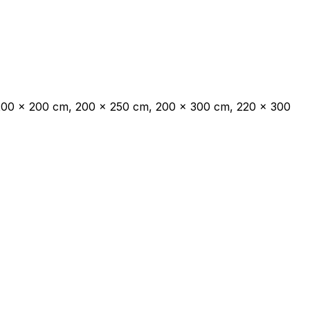
endo e riportando informazioni in
 200 x 200 cm, 200 x 250 cm, 200 x 300 cm, 220 x 300
ostrare annunci pertinenti e
Accetta tutto