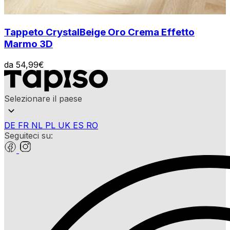
Tappeto Crystal
Beige Oro Crema Effetto
Marmo 3D
da
54,99
€
Selezionare il paese
DE
FR
NL
PL
UK
ES
RO
Seguiteci su: