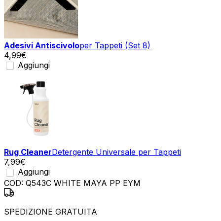
Adesivi Antiscivolo
per Tappeti (Set 8)
4,99
€
Aggiungi
Rug Cleaner
Detergente Universale per Tappeti
7,99
€
Aggiungi
COD:
Q543C WHITE MAYA PP EYM
SPEDIZIONE GRATUITA