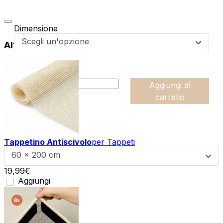
Dimensione
Scegli un'opzione
Altri prodotti di questa collezione
da
64,99
€
:product_name quantity
-
Aggiungi al
+
carrello
Tappetino Antiscivolo
per Tappeti
60 x 200 cm
19,99
€
Aggiungi