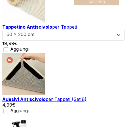
+
carrello
Tappetino Antiscivolo
per Tappeti
60 x 200 cm
19,99
€
Aggiungi
Adesivi Antiscivolo
per Tappeti (Set 8)
4,99
€
Aggiungi