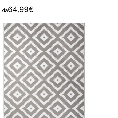
64,99
€
da