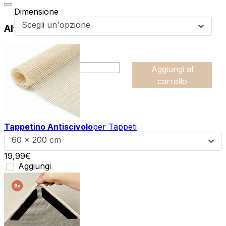
Dimensione
Scegli un'opzione
Altri prodotti di questa collezione
da
43,99
€
:product_name quantity
-
Aggiungi al
+
carrello
Tappetino Antiscivolo
per Tappeti
60 x 200 cm
19,99
€
Aggiungi