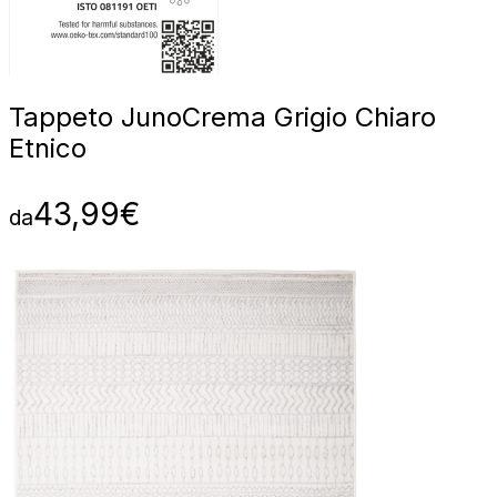
Tappeto Juno
Crema Grigio Chiaro
Etnico
43,99
€
da