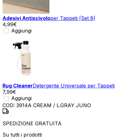
Adesivi Antiscivolo
per Tappeti (Set 8)
4,99
€
Aggiungi
Rug Cleaner
Detergente Universale per Tappeti
7,99
€
Aggiungi
COD:
3914A CREAM / L.GRAY JUNO
SPEDIZIONE GRATUITA
Su tutti i prodotti