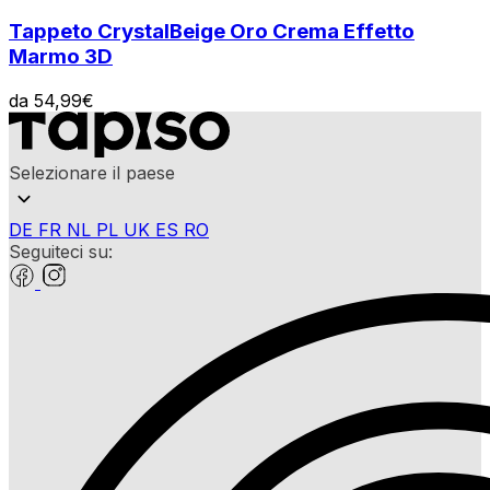
Tappeto Crystal
Beige Oro Crema Effetto
Marmo 3D
da
54,99
€
Selezionare il paese
DE
FR
NL
PL
UK
ES
RO
Seguiteci su: