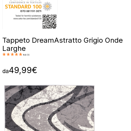
Tappeto Dream
Astratto Grigio Onde
Larghe
5.0
(
1
)
49,99
€
da