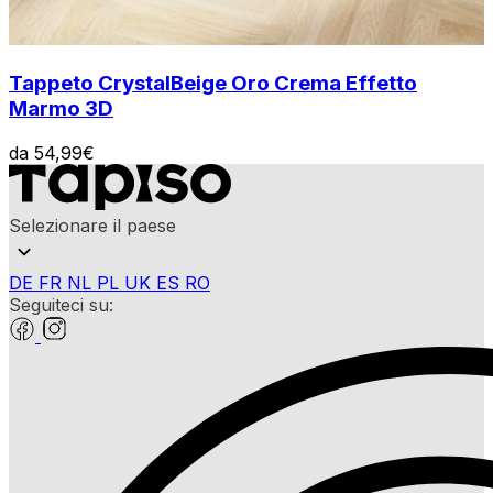
Tappeto Crystal
Beige Oro Crema Effetto
Marmo 3D
da
54,99
€
Selezionare il paese
DE
FR
NL
PL
UK
ES
RO
Seguiteci su: