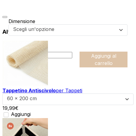
Dimensione
Scegli un'opzione
Altri prodotti di questa collezione
da
49,99
€
:product_name quantity
-
Aggiungi al
+
carrello
Tappetino Antiscivolo
per Tappeti
60 x 200 cm
19,99
€
Aggiungi