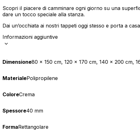
Scopri il piacere di camminare ogni giorno su una superfi
Statistica
dare un tocco speciale alla stanza.
I cookie statistici aiutano i pr
Dai un’occhiata ai nostri tappeti oggi stesso e porta a cas
modo anonimo.
Informazioni aggiuntive
Marketing
I cookie di marketing vengono ut
interessanti per i singoli utenti 
Dimensione
80 x 150 cm, 120 x 170 cm, 140 x 200 cm, 
Non classificati
Materiale
Polipropilene
Colore
Crema
Rifiuta
Spessore
40 mm
Forma
Rettangolare