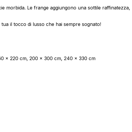
cie morbida. Le frange aggiungono una sottile raffinatezza,
oprietari dei siti web a capire come i visitatori interagiscono con i siti raccogli
a tua il tocco di lusso che hai sempre sognato!
ilizzati per tracciare gli utenti attraverso i siti web. L'obiettivo è quello di m
e quindi più preziosi per gli editori e gli inserzionisti di terze parti.
160 x 220 cm, 200 x 300 cm, 240 x 330 cm
Salva le mie preferenze