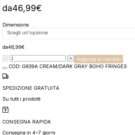
da
46,99
€
Dimensione
Scegli un'opzione
da
46,99
€
:product_name quantity
-
+
Aggiungi al carrello
COD:
G939A CREAM/DARK GRAY BOHO FRINGES
SPEDIZIONE GRATUITA
Su tutti i prodotti
CONSEGNA RAPIDA
Consegna in 4–7 giorni