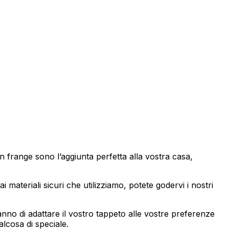
izzare il nostro traffico.
tici, i quali possono
izi.
 frange sono l’aggiunta perfetta alla vostra casa,
za di essi. Questi cookie non
ai materiali sicuri che utilizziamo, potete godervi i nostri
sito appare o si comporta, ad
nno di adattare il vostro tappeto alle vostre preferenze
alcosa di speciale.