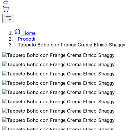
Home
Ordini
Prodotti
Il carrello è vuoto
Indirizzi
Tappeto Boho con Frange Crema Etnico Shaggy
Dettagli del conto
Subtotale
Password persa
0,00
€
Totale con spedizione
0,00
€
Mostra il carrello
Cassa