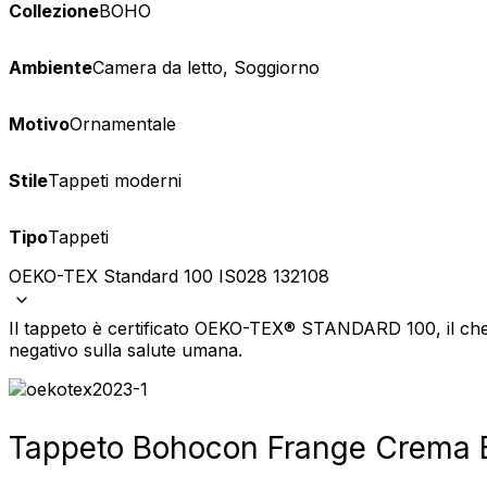
Collezione
BOHO
Ambiente
Camera da letto, Soggiorno
Motivo
Ornamentale
Stile
Tappeti moderni
Tipo
Tappeti
OEKO-TEX Standard 100 IS028 132108
Il tappeto è certificato OEKO-TEX® STANDARD 100, il che 
negativo sulla salute umana.
Tappeto Boho
con Frange Crema 