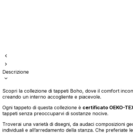
Utilizziamo i cookie per persona
Condividiamo inoltre informazion
combinarle con altre informazion
Descrizione
Indispensabili
Scopri la collezione di tappeti Boho, dove il comfort incont
I cookie indispensabili sono cru
creando un interno accogliente e piacevole.
memorizzano alcun dato persona
Ogni tappeto di questa collezione è
certificato OEKO-TE
tappeti senza preoccuparvi di sostanze nocive.
Preferenze
I cookie relativi alle preferen
Troverai una varietà di disegni, da audaci composizioni g
esempio la tua lingua preferita o
individuali e all’arredamento della stanza. Che preferiate 