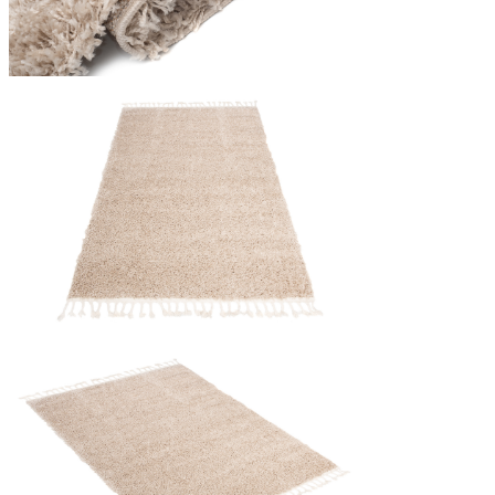
Statistica
I cookie statistici aiutano i pr
modo anonimo.
Marketing
I cookie di marketing vengono ut
interessanti per i singoli utenti 
Non classificati
Rifiuta