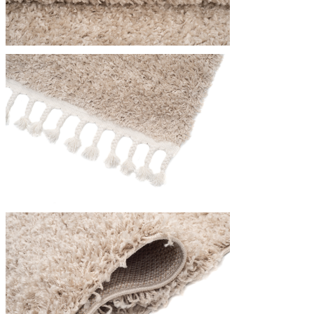
Utilizziamo i cookie per persona
Condividiamo inoltre informazion
combinarle con altre informazion
Indispensabili
I cookie indispensabili sono cru
memorizzano alcun dato persona
Preferenze
I cookie relativi alle preferen
esempio la tua lingua preferita o