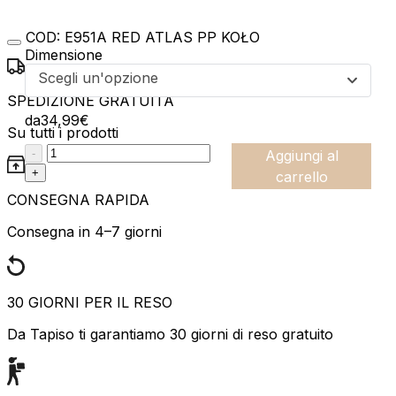
COD:
E951A RED ATLAS PP KOŁO
Dimensione
Scegli un'opzione
SPEDIZIONE GRATUITA
da
34,99
€
Su tutti i prodotti
:product_name quantity
-
Aggiungi al
+
carrello
CONSEGNA RAPIDA
Consegna in 4–7 giorni
30 GIORNI PER IL RESO
Da Tapiso ti garantiamo 30 giorni di reso gratuito