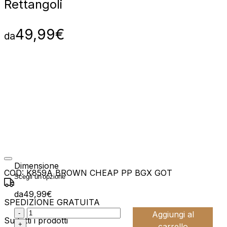
Rettangoli
49,99
€
da
Dimensione
COD:
K859A BROWN CHEAP PP BGX GOT
da
49,99
€
SPEDIZIONE GRATUITA
:product_name quantity
-
Aggiungi al
Su tutti i prodotti
+
carrello