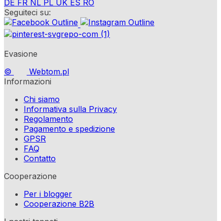
DE
FR
NL
PL
UK
ES
RO
Seguiteci su:
Evasione
©
Webtom.pl
Informazioni
Chi siamo
Informativa sulla Privacy
Regolamento
Pagamento e spedizione
GPSR
FAQ
Contatto
Cooperazione
Per i blogger
Cooperazione B2B