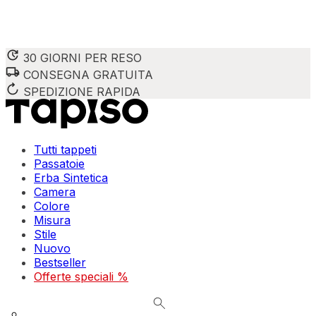
30 GIORNI PER RESO
CONSEGNA GRATUITA
Utilizziamo i cookie per personalizzare contenuti e annunci,
Condividiamo inoltre informazioni su come utilizzi il nostro 
SPEDIZIONE RAPIDA
combinarle con altre informazioni che hai fornito loro o che
Indispensabili
Tutti tappeti
Passatoie
I cookie indispensabili sono cruciali per le funzioni di bas
Erba Sintetica
memorizzano alcun dato personale identificabile.
Camera
Colore
Preferenze
Misura
Stile
I cookie relativi alle preferenze permettono al sito di ric
Nuovo
esempio la tua lingua preferita o la regione in cui ti trovi.
Bestseller
Offerte speciali %
Statistica
I cookie statistici aiutano i proprietari dei siti web a capi