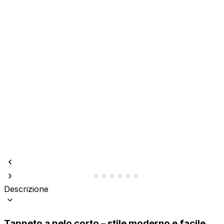
Descrizione
Tappeto a pelo corto – stile moderno e facile